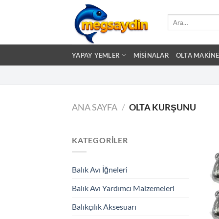
İçeriğe
atla
Ara:
YAPAY YEMLER
MISINALAR
OLTA MAKINE
ANA SAYFA
/
OLTA KURŞUNU
KATEGORILER
Balık Avı İğneleri
Balık Avı Yardımcı Malzemeleri
Balıkçılık Aksesuarı