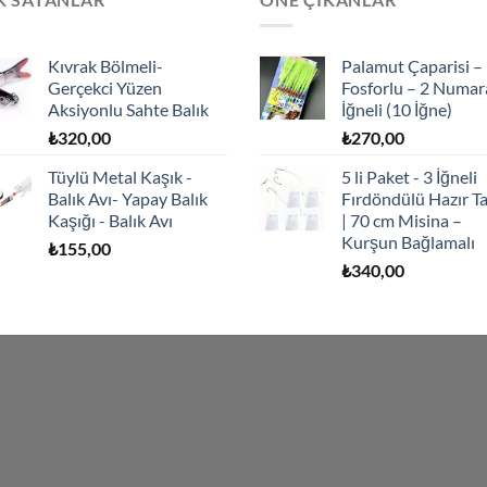
Kıvrak Bölmeli-
Palamut Çaparisi –
Gerçekci Yüzen
Fosforlu – 2 Numar
Aksiyonlu Sahte Balık
İğneli (10 İğne)
₺
320,00
₺
270,00
Tüylü Metal Kaşık -
5 li Paket - 3 İğneli
Balık Avı- Yapay Balık
Fırdöndülü Hazır T
Kaşığı - Balık Avı
| 70 cm Misina –
Kurşun Bağlamalı
₺
155,00
₺
340,00