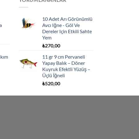
10 Adet Arı Görünümlü
a
Avcı Iğne - Göl Ve
Dereler Için Etkili Sahte
Yem
₺
270,00
akım
11 gr 9 cm Pervaneli
Yapay Balık – Döner
Kuyruk Efektli Yüzüş –
Üçlü İğneli
₺
520,00