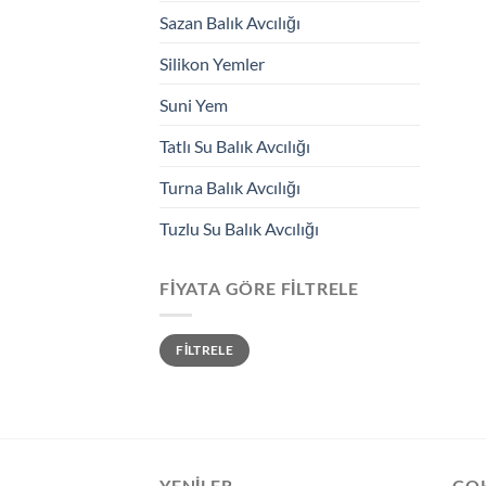
Sazan Balık Avcılığı
Silikon Yemler
Suni Yem
Tatlı Su Balık Avcılığı
Turna Balık Avcılığı
Tuzlu Su Balık Avcılığı
FIYATA GÖRE FILTRELE
En
En
FILTRELE
düşük
yüksek
fiyat
fiyat
YENILER
ÇO