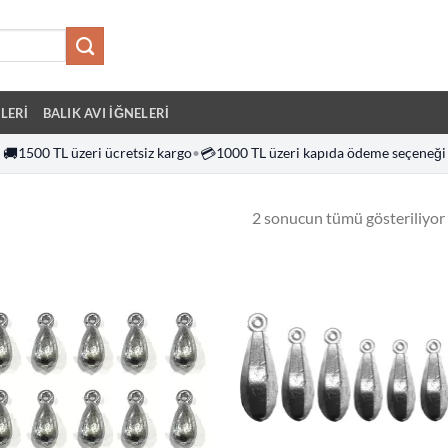
LERI
BALIK AVI İĞNELERI
🚚
1500 TL üzeri ücretsiz kargo
•
💳
1000 TL üzeri kapıda ödeme seçeneği
2 sonucun tümü gösteriliyor