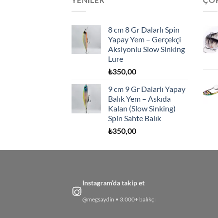
8 cm 8 Gr Dalarlı Spin
Yapay Yem – Gerçekçi
Aksiyonlu Slow Sinking
Lure
₺
350,00
9 cm 9 Gr Dalarlı Yapay
Balık Yem – Askıda
Kalan (Slow Sinking)
Spin Sahte Balık
₺
350,00
Instagram’da takip et
@megsaydin • 3.000+ balıkçı