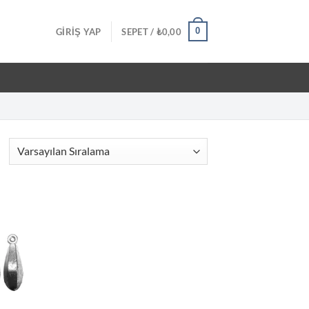
0
GIRIŞ YAP
SEPET /
₺
0,00