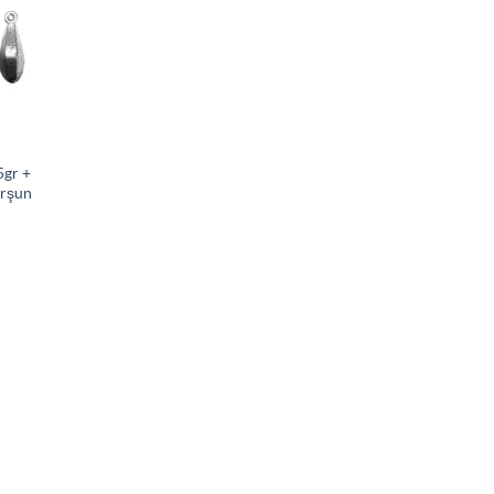
5gr +
urşun