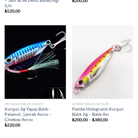
– Tatlı Su ve Deniz Balıkçılığı
₺
200,00
İçin
₺
520,00
METAL&KURŞUN JIGLER
LEVREK BALIK AVCILIĞI
Kurşun Jig Yapay Balık-
Pembe Hologramlı Kurşun
Palamut , Levrek Avcısı –
Balık Jig – Balık Avı
Çinekop Avcısı
Fiyat
₺
200,00
–
₺
380,00
aralığı:
₺
220,00
₺200,00
-
₺380,00