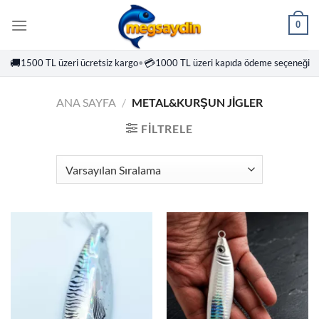
İçeriğe
0
atla
🚚
💳
1500 TL üzeri ücretsiz kargo
•
1000 TL üzeri kapıda ödeme seçeneği
ANA SAYFA
/
METAL&KURŞUN JIGLER
FILTRELE