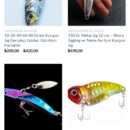
LÜFER BALIK AVCILIĞI
METAL&KURŞUN JIGLER
10-20-40-60-80 Gram Kurşun
150 Gr Metal Jig 12 cm – Shore
Jig Gerçekçi Gözler, Göz Alıcı
Jigging ve Tekne Avı İçin Kurşun
Parlaklık
Jig
Fiyat
₺
200,00
–
₺
420,00
₺
590,00
aralığı:
₺200,00
-
₺420,00