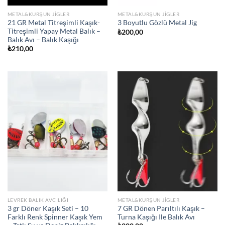
METAL&KURŞUN JIGLER
METAL&KURŞUN JIGLER
21 GR Metal Titreşimli Kaşık-
3 Boyutlu Gözlü Metal Jig
Titreşimli Yapay Metal Balık –
₺
200,00
Balık Avı – Balık Kaşığı
₺
210,00
LEVREK BALIK AVCILIĞI
METAL&KURŞUN JIGLER
3 gr Döner Kaşık Seti – 10
7 GR Dönen Parıltılı Kaşık –
Farklı Renk Spinner Kaşık Yem
Turna Kaşığı Ile Balık Avı