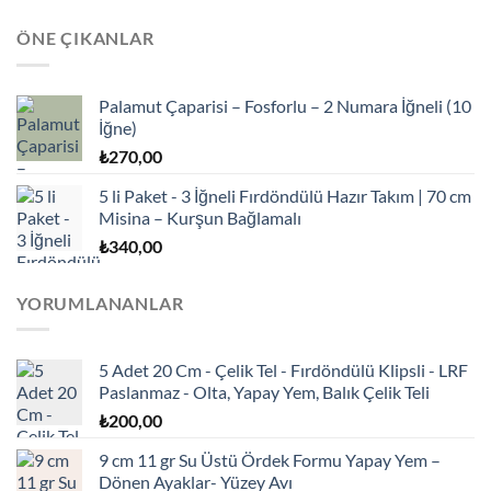
ÖNE ÇIKANLAR
Palamut Çaparisi – Fosforlu – 2 Numara İğneli (10
İğne)
₺
270,00
5 li Paket - 3 İğneli Fırdöndülü Hazır Takım | 70 cm
Misina – Kurşun Bağlamalı
₺
340,00
YORUMLANANLAR
5 Adet 20 Cm - Çelik Tel - Fırdöndülü Klipsli - LRF
Paslanmaz - Olta, Yapay Yem, Balık Çelik Teli
₺
200,00
9 cm 11 gr Su Üstü Ördek Formu Yapay Yem –
Dönen Ayaklar- Yüzey Avı