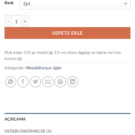
Renk
150 Gr Metal Jig 12 cm - Shore Jigging ve Tekne Avı İçin Kurşun Jig ad
SEPETE EKLE
Stok kodu:
150-gr-metal-jig-12-cm-shore-jigging-ve-tekne-avi-icin-
kursun-jig
Kategoriler:
Metal&Kurşun Jigler
AÇIKLAMA
DEĞERLENDIRMELER (0)