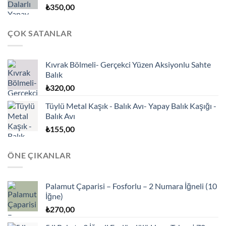
₺
350,00
ÇOK SATANLAR
Kıvrak Bölmeli- Gerçekci Yüzen Aksiyonlu Sahte
Balık
₺
320,00
Tüylü Metal Kaşık - Balık Avı- Yapay Balık Kaşığı -
Balık Avı
₺
155,00
ÖNE ÇIKANLAR
Palamut Çaparisi – Fosforlu – 2 Numara İğneli (10
İğne)
₺
270,00