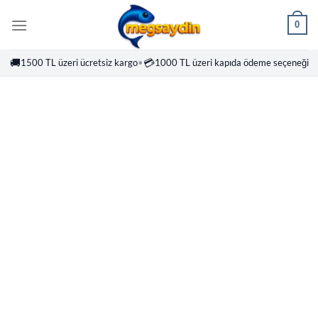
İçeriğe
0
atla
🚚
💳
1500 TL üzeri ücretsiz kargo
•
1000 TL üzeri kapıda ödeme seçeneği