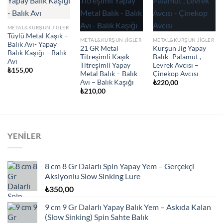
METAL&KURŞUN JIGLER
Tüylü Metal Kaşık –
METAL&KURŞUN JIGLER
METAL&KURŞUN JIGLER
Balık Avı- Yapay
21 GR Metal
Kurşun Jig Yapay
Balık Kaşığı – Balık
Titreşimli Kaşık-
Balık- Palamut ,
Avı
Titreşimli Yapay
Levrek Avcısı –
₺
155,00
Metal Balık – Balık
Çinekop Avcısı
Avı – Balık Kaşığı
₺
220,00
₺
210,00
YENILER
8 cm 8 Gr Dalarlı Spin Yapay Yem – Gerçekçi
Aksiyonlu Slow Sinking Lure
₺
350,00
9 cm 9 Gr Dalarlı Yapay Balık Yem – Askıda Kalan
(Slow Sinking) Spin Sahte Balık