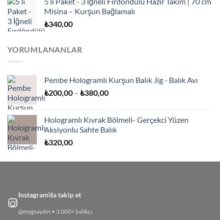
5 li Paket - 3 İğneli Fırdöndülü Hazır Takım | 70 cm
Misina – Kurşun Bağlamalı
₺
340,00
YORUMLANANLAR
Pembe Hologramlı Kurşun Balık Jig - Balık Avı
Fiyat
₺
200,00
–
₺
380,00
aralığı:
₺200,00
Hologramlı Kıvrak Bölmeli- Gerçekci Yüzen
-
Aksiyonlu Sahte Balık
₺380,00
₺
320,00
Instagram’da takip et
@megsaydin • 3.000+ balıkçı