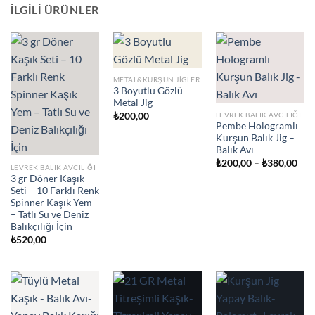
İLGILI ÜRÜNLER
METAL&KURŞUN JIGLER
3 Boyutlu Gözlü
Metal Jig
LEVREK BALIK AVCILIĞI
₺
200,00
Pembe Hologramlı
Kurşun Balık Jig –
Balık Avı
Fiya
₺
200,00
–
₺
380,00
LEVREK BALIK AVCILIĞI
aral
3 gr Döner Kaşık
₺20
-
Seti – 10 Farklı Renk
₺38
Spinner Kaşık Yem
– Tatlı Su ve Deniz
Balıkçılığı İçin
₺
520,00