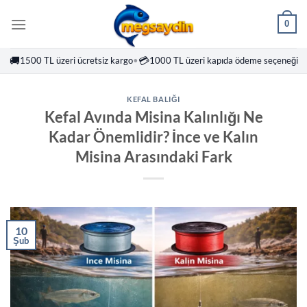
İçeriğe
0
atla
🚚
💳
1500 TL üzeri ücretsiz kargo
•
1000 TL üzeri kapıda ödeme seçeneği
KEFAL BALIĞI
Kefal Avında Misina Kalınlığı Ne
Kadar Önemlidir? İnce ve Kalın
Misina Arasındaki Fark
10
Şub