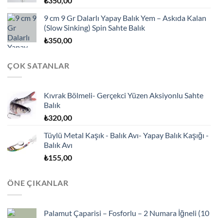
₺
350,00
9 cm 9 Gr Dalarlı Yapay Balık Yem – Askıda Kalan
(Slow Sinking) Spin Sahte Balık
₺
350,00
ÇOK SATANLAR
Kıvrak Bölmeli- Gerçekci Yüzen Aksiyonlu Sahte
Balık
₺
320,00
Tüylü Metal Kaşık - Balık Avı- Yapay Balık Kaşığı -
Balık Avı
₺
155,00
ÖNE ÇIKANLAR
Palamut Çaparisi – Fosforlu – 2 Numara İğneli (10