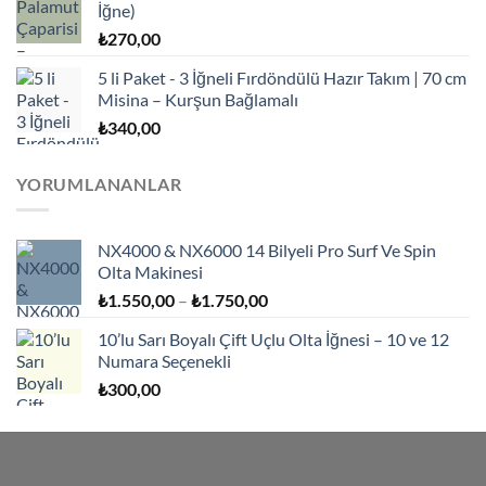
İğne)
₺
270,00
5 li Paket - 3 İğneli Fırdöndülü Hazır Takım | 70 cm
Misina – Kurşun Bağlamalı
₺
340,00
YORUMLANANLAR
NX4000 & NX6000 14 Bilyeli Pro Surf Ve Spin
Olta Makinesi
Fiyat
₺
1.550,00
–
₺
1.750,00
aralığı:
10’lu Sarı Boyalı Çift Uçlu Olta İğnesi – 10 ve 12
₺1.550,00
Numara Seçenekli
-
₺
300,00
₺1.750,00