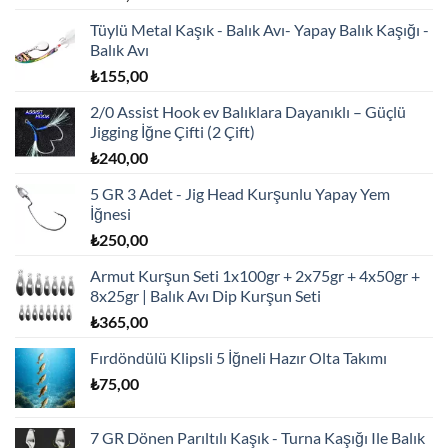
Tüylü Metal Kaşık - Balık Avı- Yapay Balık Kaşığı -
Balık Avı
₺
155,00
2/0 Assist Hook ev Balıklara Dayanıklı – Güçlü
Jigging İğne Çifti (2 Çift)
₺
240,00
5 GR 3 Adet - Jig Head Kurşunlu Yapay Yem
İğnesi
₺
250,00
Armut Kurşun Seti 1x100gr + 2x75gr + 4x50gr +
8x25gr | Balık Avı Dip Kurşun Seti
₺
365,00
Fırdöndülü Klipsli 5 İğneli Hazır Olta Takımı
₺
75,00
7 GR Dönen Parıltılı Kaşık - Turna Kaşığı Ile Balık