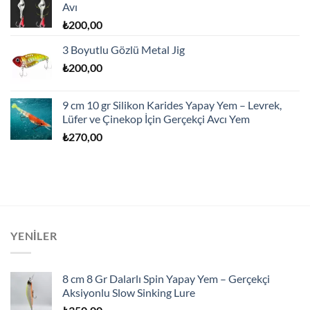
Avı
₺
200,00
3 Boyutlu Gözlü Metal Jig
₺
200,00
9 cm 10 gr Silikon Karides Yapay Yem – Levrek,
Lüfer ve Çinekop İçin Gerçekçi Avcı Yem
₺
270,00
YENILER
8 cm 8 Gr Dalarlı Spin Yapay Yem – Gerçekçi
Aksiyonlu Slow Sinking Lure