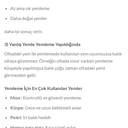
Az ama sık yemleme
Daha doğal yemler
daha iyi sonuç verir.
3) Yanlış Yemle Yemleme Yapıldığında
Oltadaki yem ile yemlemede kullanılan yem uyumsuzsa balık
oltaya güvenmez. Örneğin oltada mısır varken yemleme
küspeyle yapılmışsa balık çoğu zaman oltadaki yemi
görmezden gelir.
Yemleme İçin En Çok Kullanılan Yemler
Mısır:
Kontrollü ve güvenli yemleme
Küspe:
Gece ve uzun beklemeli avlar
Pelet:
İri balık hedefi
Hamur parçaları:
Kısa süreli avlar