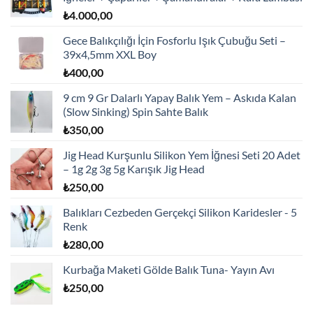
₺
4.000,00
Gece Balıkçılığı İçin Fosforlu Işık Çubuğu Seti –
39x4,5mm XXL Boy
₺
400,00
9 cm 9 Gr Dalarlı Yapay Balık Yem – Askıda Kalan
(Slow Sinking) Spin Sahte Balık
₺
350,00
Jig Head Kurşunlu Silikon Yem İğnesi Seti 20 Adet
– 1g 2g 3g 5g Karışık Jig Head
₺
250,00
Balıkları Cezbeden Gerçekçi Silikon Karidesler - 5
Renk
₺
280,00
Kurbağa Maketi Gölde Balık Tuna- Yayın Avı
₺
250,00