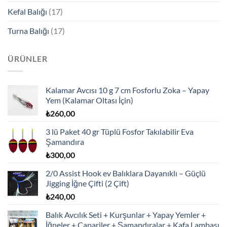
Kefal Balığı
(17)
Turna Balığı
(17)
ÜRÜNLER
Kalamar Avcısı 10 g 7 cm Fosforlu Zoka – Yapay
Yem (Kalamar Oltası İçin)
₺
260,00
3 lü Paket 40 gr Tüplü Fosfor Takılabilir Eva
Şamandıra
₺
300,00
2/0 Assist Hook ev Balıklara Dayanıklı – Güçlü
Jigging İğne Çifti (2 Çift)
₺
240,00
Balık Avcılık Seti + Kurşunlar + Yapay Yemler +
İğneler + Çapariler + Şamandıralar + Kafa Lambası