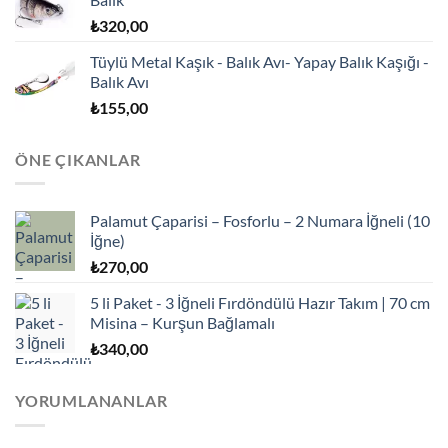
₺
320,00
Tüylü Metal Kaşık - Balık Avı- Yapay Balık Kaşığı -
Balık Avı
₺
155,00
ÖNE ÇIKANLAR
Palamut Çaparisi – Fosforlu – 2 Numara İğneli (10
İğne)
₺
270,00
5 li Paket - 3 İğneli Fırdöndülü Hazır Takım | 70 cm
Misina – Kurşun Bağlamalı
₺
340,00
YORUMLANANLAR