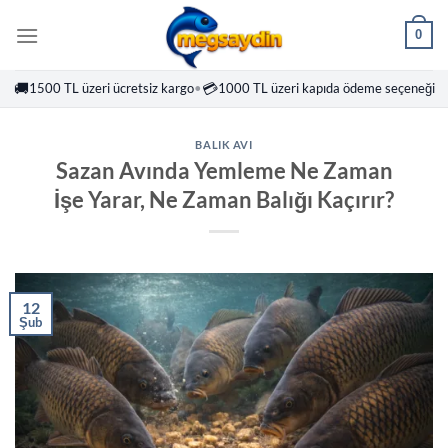
İçeriğe
0
atla
🚚
💳
1500 TL üzeri ücretsiz kargo
•
1000 TL üzeri kapıda ödeme seçeneği
BALIK AVI
Sazan Avında Yemleme Ne Zaman
İşe Yarar, Ne Zaman Balığı Kaçırır?
12
Şub