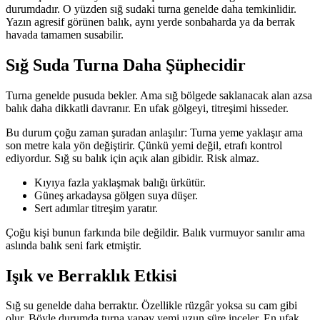
durumdadır. O yüzden sığ sudaki turna genelde daha temkinlidir.
Yazın agresif görünen balık, aynı yerde sonbaharda ya da berrak
havada tamamen susabilir.
Sığ Suda Turna Daha Şüphecidir
Turna genelde pusuda bekler. Ama sığ bölgede saklanacak alan azsa
balık daha dikkatli davranır. En ufak gölgeyi, titreşimi hisseder.
Bu durum çoğu zaman şuradan anlaşılır: Turna yeme yaklaşır ama
son metre kala yön değiştirir. Çünkü yemi değil, etrafı kontrol
ediyordur. Sığ su balık için açık alan gibidir. Risk almaz.
Kıyıya fazla yaklaşmak balığı ürkütür.
Güneş arkadaysa gölgen suya düşer.
Sert adımlar titreşim yaratır.
Çoğu kişi bunun farkında bile değildir. Balık vurmuyor sanılır ama
aslında balık seni fark etmiştir.
Işık ve Berraklık Etkisi
Sığ su genelde daha berraktır. Özellikle rüzgâr yoksa su cam gibi
olur. Böyle durumda turna yapay yemi uzun süre inceler. En ufak