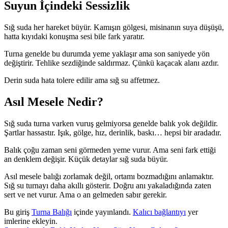
Suyun İçindeki Sessizlik
Sığ suda her hareket büyür. Kamışın gölgesi, misinanın suya düşüşü,
hatta kıyıdaki konuşma sesi bile fark yaratır.
Turna genelde bu durumda yeme yaklaşır ama son saniyede yön
değiştirir. Tehlike sezdiğinde saldırmaz. Çünkü kaçacak alanı azdır.
Derin suda hata tolere edilir ama sığ su affetmez.
Asıl Mesele Nedir?
Sığ suda turna varken vuruş gelmiyorsa genelde balık yok değildir.
Şartlar hassastır. Işık, gölge, hız, derinlik, baskı… hepsi bir aradadır.
Balık çoğu zaman seni görmeden yeme vurur. Ama seni fark ettiği
an denklem değişir. Küçük detaylar sığ suda büyür.
Asıl mesele balığı zorlamak değil, ortamı bozmadığını anlamaktır.
Sığ su turnayı daha akıllı gösterir. Doğru anı yakaladığında zaten
sert ve net vurur. Ama o an gelmeden sabır gerekir.
Bu giriş
Turna Balığı
içinde yayınlandı.
Kalıcı bağlantıyı
yer
imlerine ekleyin.