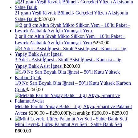
21 gram Yeşil Kıvrak Bölmeli- Gerçekci Yüzen Aksiyonlu
Sahte Balık
₺
320,00
2 gr 8 cm Altın Siyah Mikro Silikon Yem – 10’lu Paket –
Levrek Alabalık Avı İçin Yumuşak Yem
₺
250,00
3 Adet - Asist İğnesi - Simli Asist İğnesi - Kancası - Jig,
Yapay Balık Asist İğnesi
₺
200,00
1/0 No Sarı Boyalı Olta İğnesi – 50’li Kutu Yüksek Karbon
Çelik
₺
260,00
Metalik Parıltılı Yapay Balık – Jig | Akya, Sinarit ve Palamut
Avcısı
₺
200,00
–
₺
250,00
Fiyat aralığı: ₺200,00 - ₺250,00
Mini Levrek, Lüfer, Palamut Avı Seti - Sahte Balık Seti
₺
600,00