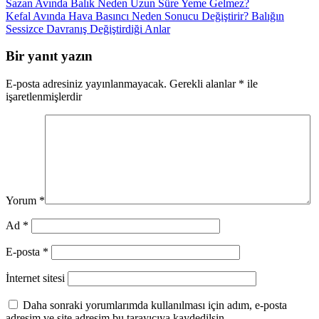
Sazan Avında Balık Neden Uzun Süre Yeme Gelmez?
Kefal Avında Hava Basıncı Neden Sonucu Değiştirir? Balığın
Sessizce Davranış Değiştirdiği Anlar
Bir yanıt yazın
E-posta adresiniz yayınlanmayacak.
Gerekli alanlar
*
ile
işaretlenmişlerdir
Yorum
*
Ad
*
E-posta
*
İnternet sitesi
Daha sonraki yorumlarımda kullanılması için adım, e-posta
adresim ve site adresim bu tarayıcıya kaydedilsin.