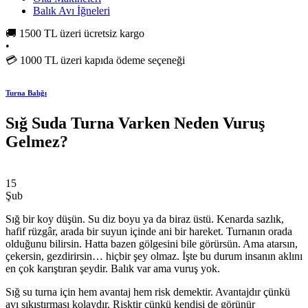
Balık Avı İğneleri
🚚
1500 TL üzeri ücretsiz kargo
•
💳
1000 TL üzeri kapıda ödeme seçeneği
Turna Balığı
Sığ Suda Turna Varken Neden Vuruş
Gelmez?
15
Şub
Sığ bir koy düşün. Su diz boyu ya da biraz üstü. Kenarda sazlık,
hafif rüzgâr, arada bir suyun içinde ani bir hareket. Turnanın orada
olduğunu bilirsin. Hatta bazen gölgesini bile görürsün. Ama atarsın,
çekersin, gezdirirsin… hiçbir şey olmaz. İşte bu durum insanın aklını
en çok karıştıran şeydir. Balık var ama vuruş yok.
Sığ su turna için hem avantaj hem risk demektir. Avantajdır çünkü
avı sıkıştırması kolaydır. Risktir çünkü kendisi de görünür