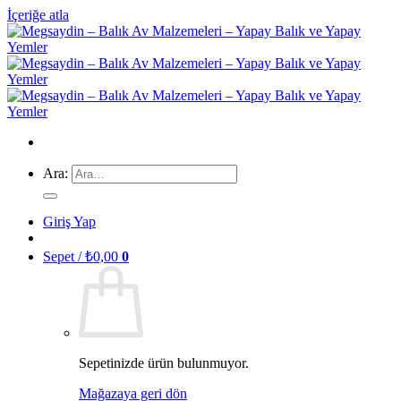
İçeriğe atla
Ara:
Giriş Yap
Sepet /
₺
0,00
0
Sepetinizde ürün bulunmuyor.
Mağazaya geri dön