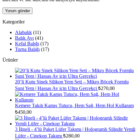
Kategoriler
Alabalık
(11)
Balık Avı
(41)
Kefal Balığı
(17)
Turna Balığı
(17)
Ürünler
20’li Kutu Sinek Silikon Yem Seti – Mikro Böcek Formlu
Suni Yem | Hassas Av için Ultra Gerçekçi
₺
270,00
Kemere Takılı Kamış Tutucu, Hem Sağ, Hem Hol Kullanım
₺
450,00
3 İğneli - 4’lü Paket Lüfer Takımı | Hologramlı Silindir Yemli
Lüfer - Çinekop Takımı
₺
280,00