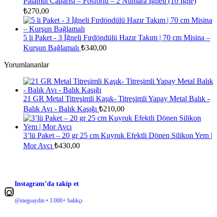
Palamut Çaparisi – Fosforlu – 2 Numara İğneli (10 İğne)
₺
270,00
5 li Paket - 3 İğneli Fırdöndülü Hazır Takım | 70 cm Misina –
Kurşun Bağlamalı
₺
340,00
Yorumlananlar
21 GR Metal Titreşimli Kaşık- Titreşimli Yapay Metal Balık -
Balık Avı - Balık Kaşığı
₺
210,00
3’lü Paket – 20 gr 25 cm Kuyruk Efektli Dönen Silikon Yem |
Mor Avcı
₺
430,00
Instagram’da takip et
@megsaydin • 3.000+ balıkçı