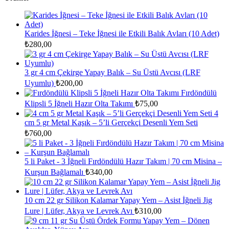
Karides İğnesi – Teke İğnesi ile Etkili Balık Avları (10 Adet)
₺
280,00
3 gr 4 cm Çekirge Yapay Balık – Su Üstü Avcısı (LRF
Uyumlu)
₺
200,00
Fırdöndülü
Klipsli 5 İğneli Hazır Olta Takımı
₺
75,00
4
cm 5 gr Metal Kaşık – 5’li Gerçekçi Desenli Yem Seti
₺
760,00
5 li Paket - 3 İğneli Fırdöndülü Hazır Takım | 70 cm Misina –
Kurşun Bağlamalı
₺
340,00
10 cm 22 gr Silikon Kalamar Yapay Yem – Asist İğneli Jig
Lure | Lüfer, Akya ve Levrek Avı
₺
310,00