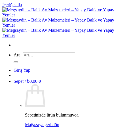
İçeriğe atla
Ara:
Giriş Yap
Sepet /
₺
0,00
0
Sepetinizde ürün bulunmuyor.
Mağazaya geri dön