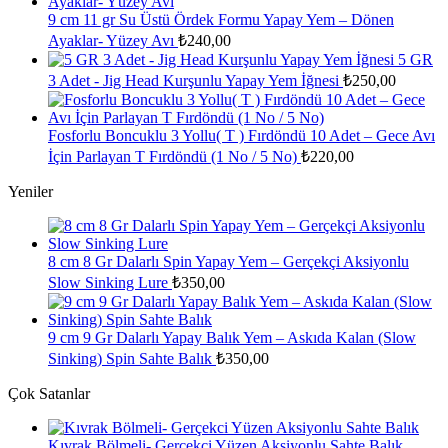
9 cm 11 gr Su Üstü Ördek Formu Yapay Yem – Dönen
Ayaklar- Yüzey Avı
₺
240,00
5 GR
3 Adet - Jig Head Kurşunlu Yapay Yem İğnesi
₺
250,00
Fosforlu Boncuklu 3 Yollu( T ) Fırdöndü 10 Adet – Gece Avı
İçin Parlayan T Fırdöndü (1 No / 5 No)
₺
220,00
Yeniler
8 cm 8 Gr Dalarlı Spin Yapay Yem – Gerçekçi Aksiyonlu
Slow Sinking Lure
₺
350,00
9 cm 9 Gr Dalarlı Yapay Balık Yem – Askıda Kalan (Slow
Sinking) Spin Sahte Balık
₺
350,00
Çok Satanlar
Kıvrak Bölmeli- Gerçekci Yüzen Aksiyonlu Sahte Balık