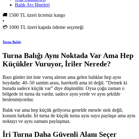
Balık Avı İğneleri
🚚
1500 TL üzeri ücretsiz kargo
•
💳
1000 TL üzeri kapıda ödeme seçeneği
Turna Balığı
Turna Balığı Aynı Noktada Var Ama Hep
Küçükler Vuruyor, İriler Nerede?
Bazı günler üst üste vuruş alırsın ama gelen balıklar hep aynı
boydadır. 40–50 santim arası, hareketli ama iri değil. “Demek ki
burada sadece küçük var” diye düşünülür. Oysa çoğu zaman o
bölgede iri turna da vardır, sadece aynı yerde ve aynı şekilde
beslenmiyordur.
Balık var ama hep küçük geliyorsa genelde mesele stok değil,
konum farkıdır. İri turna ile küçük turna aynı suyu paylaşır ama aynı
noktayı ve aynı zamanı paylaşmaz.
İri Turna Daha Güvenli Alanı Seçer