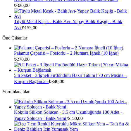
₺
320,00
Tüylü Metal Kaşık - Balık Avı- Yapay Balık Kaşığı - Balık
Avı
₺
155,00
Öne Çıkanlar
Palamut Çaparisi – Fosforlu – 2 Numara İğneli (10 İğne)
₺
270,00
5 li Paket - 3 İğneli Fırdöndülü Hazır Takım | 70 cm Misina –
Kurşun Bağlamalı
₺
340,00
Yorumlananlar
Kokulu Silikon Solucan - 3.5 cm Uzunluğunda 100 Adet -
Yapay Solucan - Balık Yemi
₺
150,00