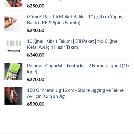
₺
250,00
Gümüş Parıltılı Maket Balık – 10 gr 8 cm Yapay
Balık (LRF & Spin Uyumlu)
₺
240,00
10 İğneli Kıbrıs Takımı | 5’li Paket | No:6 İğne |
Kefal Avı İçin Hazır Takım
₺
340,00
Palamut Çaparisi – Fosforlu – 2 Numara İğneli (10
İğne)
₺
270,00
150 Gr Metal Jig 12 cm - Shore Jigging ve Tekne
Avı İçin Kurşun Jig
₺
590,00