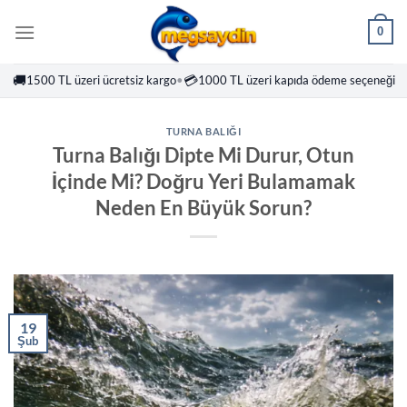
İçeriğe
0
atla
🚚
💳
1500 TL üzeri ücretsiz kargo
•
1000 TL üzeri kapıda ödeme seçeneği
TURNA BALIĞI
Turna Balığı Dipte Mi Durur, Otun
İçinde Mi? Doğru Yeri Bulamamak
Neden En Büyük Sorun?
19
Şub