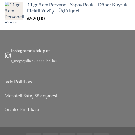
11 gr 9 cm Pervaneli Yapay Balık – Döner Kuyruk
Efektli Yüzüş – Üçlü İğneli
₺
520,00
Instagram’da takip et
@megsaydin • 3.000+ balıkçı
İade Politikası
Mesafeli Satış Sözleşmesi
Gizlilik Politikası