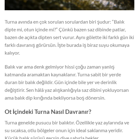
Turna avında en çok sorulan sorulardan biri şudur: “Balık
dipte mi, otun içinde mi?” Çünkü bazen saz dibinde patlar,
bazen de açıkta dipten sert vurur. Aynı gölette iki farklı gün iki
farklı davranış görürsün. İşte burada iş biraz suyu okumaya
kalıyor.
Balık var ama denk gelmiyor hissi çoğu zaman yanlış
katmanda aramaktan kaynaklanır. Turna sabit bir yerde
duran bir balık değildir. Gün içinde bile yer ve derinlik
değiştirir. Sen hâlâ yaz alışkanlığıyla saz dibini yokluyorsan
ama balık dip kırığında bekliyorsa boş dönersin.
Ot İçindeki Turna Nasıl Davranır?
Turna genelde pusucu bir balıktır. Özellikle yaz aylarında ve
su sıcaksa, otlu bölgeler onun için ideal saklanma yeridir.
Küçük balık sürüsü geçsin diye sabırla bekler.