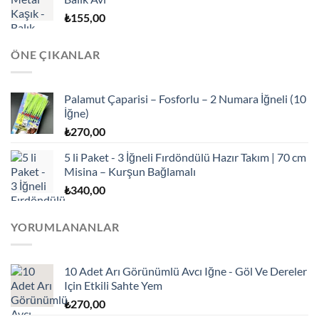
₺
155,00
ÖNE ÇIKANLAR
Palamut Çaparisi – Fosforlu – 2 Numara İğneli (10
İğne)
₺
270,00
5 li Paket - 3 İğneli Fırdöndülü Hazır Takım | 70 cm
Misina – Kurşun Bağlamalı
₺
340,00
YORUMLANANLAR
10 Adet Arı Görünümlü Avcı Iğne - Göl Ve Dereler
Için Etkili Sahte Yem
₺
270,00