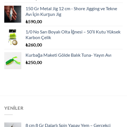
150 Gr Metal Jig 12 cm - Shore Jigging ve Tekne
Avı İçin Kurşun Jig
₺
590,00
1/0 No Sarı Boyalı Olta İğnesi – 50’li Kutu Yüksek
Karbon Çelik
₺
260,00
Kurbağa Maketi Gölde Balık Tuna- Yayın Avı
₺
250,00
YENILER
8 cm 8 Gr Dalarlı Spin Yapay Yem – Gerçekçi