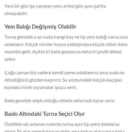
Yani bir gün işe yarayan yem, ertesi gün aynı şartta
olmayabilir.
Yem Balığı Değişmiş Olabilir
Turna genelde o an suda hangi boy ve tip yem balığı varsa ona
odaklanır. Küçük sürüler kıyıya yaklaşmışsa küçük silüet daha
mantıklı gelir. Açıkta iri balık geziyorsa daha iri profil dikkat
çeker.
Çoğu zaman biz sadece kendi yeme odaklanırız ama suda ne
döndüğünü gözden kaçırırız. Su yüzeyindeki küçük kaçışlar,
kıyıdaki minik sıçramalar ipucu verir.
Balık genelde alışık olduğu silüete daha hızlı karar verir.
Baskı Altındaki Turna Seçici Olur
Özellikle sık avlanan sularda turna aynı tip yemi defalarca
görür. İlk gün agresif davranabilir ama birkaç gün sonra daha