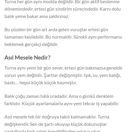
Turna her gün aynı modda değildir. Bir gün aktif beslenme
dönemindedir, ertesi gün sindirim sürecindedir. Karnı dolu
balık yeme bakar ama saldırmaz.
Bu yüzden bir gün art arda gelen vuruşlar ertesi gün
tamamen kesilebilir. Bu normaldir. Sürekli aynı performansı
beklemek gerçekçi değildir.
Asıl Mesele Nedir?
Turna aynı yemi bir gün sever, ertesi gün bakmazsa genelde
sorun yem değildir. Şartlar değişmiştir. Işık, su, yem balığı,
baskı… hepsi küçük küçük kaymıştır.
Balık çoğu zaman hâlâ oradadır. Ama o günkü denklem
farklıdır. Küçük ayarlamalarla aynı yem tekrar iş yapabilir.
Asıl mesele tek bir doğruya takılı kalmamaktır. Turna
değişkendir. Sen de şartı okuyup küçük dokunuşlar
yaptığında fark zaten kendiliğinden ortaya çıkar.