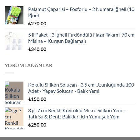
Palamut Çaparisi – Fosforlu – 2 Numara İğneli (10
İğne)
₺
270,00
5 li Paket - 3 İğneli Fırdöndülü Hazır Takım | 70 cm
Misina – Kurşun Bağlamalı
₺
340,00
YORUMLANANLAR
Kokulu Silikon Solucan - 3.5 cm Uzunluğunda 100
Adet - Yapay Solucan - Balık Yemi
₺
150,00
3 gr 7 cm Renkli Kuyruklu Mikro Silikon Yem –
Tatlı Su & Deniz Balıkları İçin Yumuşak Yem
₺
250,00