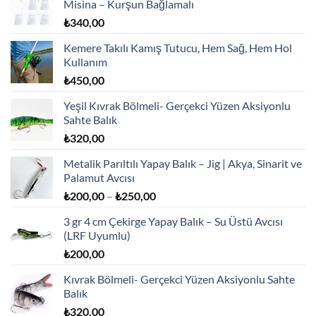
Misina – Kurşun Bağlamalı
₺
340,00
Kemere Takılı Kamış Tutucu, Hem Sağ, Hem Hol
Kullanım
₺
450,00
Yeşil Kıvrak Bölmeli- Gerçekci Yüzen Aksiyonlu
Sahte Balık
₺
320,00
Metalik Parıltılı Yapay Balık – Jig | Akya, Sinarit ve
Palamut Avcısı
Fiyat
₺
200,00
–
₺
250,00
aralığı:
3 gr 4 cm Çekirge Yapay Balık – Su Üstü Avcısı
₺200,00
(LRF Uyumlu)
-
₺
200,00
₺250,00
Kıvrak Bölmeli- Gerçekci Yüzen Aksiyonlu Sahte
Balık
₺
320,00