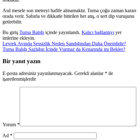
Asıl mesele son metreyi hafife almamaktır. Turna çoğu zaman kararı
orada verir. Sabırla ve dikkatle bitirilen her atış, o sert dip vuruşunu
getirebilir.
Bu giriş
Turna Balığı
içinde yayınlandı.
Kalıcı bağlantıyı
yer
imlerine ekleyin.
Levrek Avında Sessizlik Neden Sandığından Daha Önemlidir?
Turna Balığı Sazlığın İçinde Vurmaz da Kenarında mı Bekler?
Bir yanıt yazın
E-posta adresiniz yayınlanmayacak.
Gerekli alanlar
*
ile
işaretlenmişlerdir
Yorum
*
Ad
*