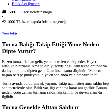
Balık Avı İğneleri
🚚
1500 TL üzeri ücretsiz kargo
•
💳
1000 TL üzeri kapıda ödeme seçeneği
Turna Balığı
Turna Balığı Takip Ettiği Yeme Neden
Dipte Vurur?
Bazen turna arkadan gelir, yemi metrelerce takip eder. Heyecan
artar, kalp hızlanır. Ama saldırı yüzeyde değil, tam tekne önünde ya
da kıyı dibinde, dipten gelir. O an insan şunu düşünür: “Madem
baştan beri peşimdeydin, niye en son anda ve dipte vurdun?”
Turna avında bu durum sık yaşanır. Takip uzun sürer ama saldırı hep
son metrelerde olur. Balık var, ilgi var ama karar anı gecikir. Bunun
nedeni çoğu zaman turnanın saldırı alışkanlığı ve güven alanıyla
ilgilidir.
Turna Genelde Alttan Saldırır