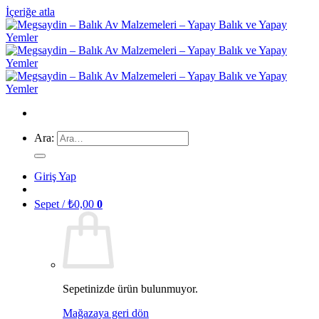
İçeriğe atla
Ara:
Giriş Yap
Sepet /
₺
0,00
0
Sepetinizde ürün bulunmuyor.
Mağazaya geri dön