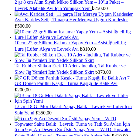
2 gr 8 cm Altın Siyah Mikro Silikon Yem – 10’lu Paket –
Levrek Alabalık Avı İçin Yumuşak Yem
₺
250,00
Avcı Karides Seti , 11 parça Her Meraya Uygun Karidesler
₺
500,00
10 cm 22 gr Silikon Kalamar Yapay Yem – Asist İğneli Jig
Lure | Lüfer, Akya ve Levrek Avı
₺
310,00
Tai Rubber Silikon Etek 10 Adet - Inchiku, Tai Rubber ve
Slow Jig Yemleri İçin Yedek Silikon Skirt
₺
370,00
7
GR Dönen Parıltılı Kaşık - Turna Kaşığı Ile Balık Avı
₺
200,00
13 cm 18 Gr Mor Dalarlı Yapay Balık – Levrek ve Lüfer İçin
Spin Yemi
₺
350,00
6 cm 9 gr Arı Desenli Su Üstü Yapay Yem – WTD Topwater
Sahte Balık | Levrek, Turna ve Tatlı Su Avları İçin
₺
410,00