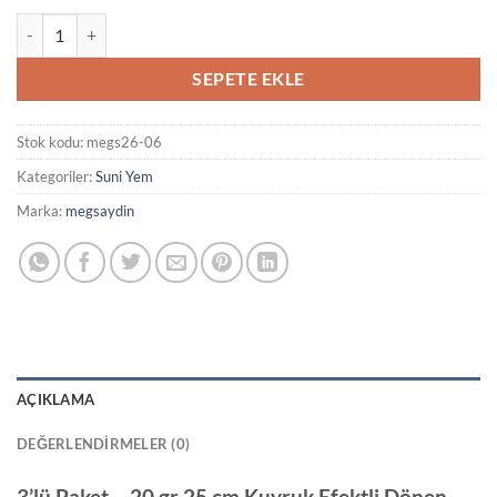
3’lü Paket – 20 gr 25 cm Kuyruk Efektli Dönen Silikon Yem | Mor Avcı
SEPETE EKLE
Stok kodu:
megs26-06
Kategoriler:
Suni Yem
Marka:
megsaydin
AÇIKLAMA
DEĞERLENDIRMELER (0)
3’lü Paket – 20 gr 25 cm Kuyruk Efektli Dönen