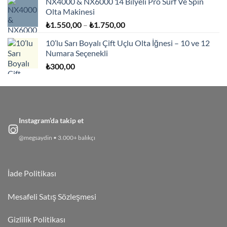
NX4000 & NX6000 14 Bilyeli Pro Surf Ve Spin
Olta Makinesi
Fiyat
₺
1.550,00
–
₺
1.750,00
aralığı:
10’lu Sarı Boyalı Çift Uçlu Olta İğnesi – 10 ve 12
₺1.550,00
Numara Seçenekli
-
₺
300,00
₺1.750,00
Instagram’da takip et
@megsaydin • 3.000+ balıkçı
İade Politikası
Mesafeli Satış Sözleşmesi
Gizlilik Politikası