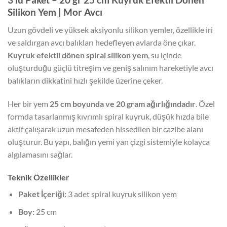
Silikon Yem | Mor Avcı
Uzun gövdeli ve yüksek aksiyonlu silikon yemler, özellikle iri
ve saldırgan avcı balıkları hedefleyen avlarda öne çıkar.
Kuyruk efektli dönen spiral silikon yem
, su içinde
oluşturduğu güçlü titreşim ve geniş salınım hareketiyle avcı
balıkların dikkatini hızlı şekilde üzerine çeker.
Her bir yem
25 cm boyunda ve 20 gram ağırlığındadır
. Özel
formda tasarlanmış kıvrımlı spiral kuyruk, düşük hızda bile
aktif çalışarak uzun mesafeden hissedilen bir cazibe alanı
oluşturur. Bu yapı, balığın yemi yan çizgi sistemiyle kolayca
algılamasını sağlar.
Teknik Özellikler
Paket İçeriği:
3 adet spiral kuyruk silikon yem
Boy:
25 cm