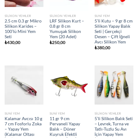
SILIKON YEMLER
SILIKON YEMLER
SUNI YEM
2.5 cm 0.3 gr Mikro
LRF Silikon Kurt –
5’li Kutu – 9 gr 8 cm
Silikon Karides –
0.8 gr 8 cm
Silikon Yapay Balık
100’lü Mini Yem
Yumuşak Silikon
Seti | Gerçekçi
Seti
Yem (20 Adet)
Desen – Çift İğneli
Avcı Silikon Yem
₺
430,00
₺
250,00
₺
380,00
SUNI YEM
SUNI YEM
SILIKON YEMLER
Kalamar Avcısı 10 g
11 gr 9 cm
5’li Silikon Balık Seti
7 cm Fosforlu Zoka
Pervaneli Yapay
– Levrek, Turna ve
– Yapay Yem
Balık – Döner
Tatlı-Tuzlu Su Avı
(Kalamar Oltası
Kuyruk Efektli
İçin Yapay Yem