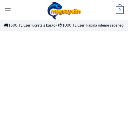
İçeriğe
0
atla
🚚
💳
1500 TL üzeri ücretsiz kargo
•
1000 TL üzeri kapıda ödeme seçeneği