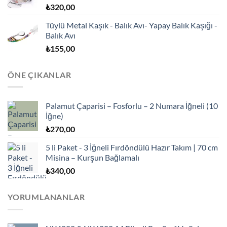
₺
320,00
Tüylü Metal Kaşık - Balık Avı- Yapay Balık Kaşığı -
Balık Avı
₺
155,00
ÖNE ÇIKANLAR
Palamut Çaparisi – Fosforlu – 2 Numara İğneli (10
İğne)
₺
270,00
5 li Paket - 3 İğneli Fırdöndülü Hazır Takım | 70 cm
Misina – Kurşun Bağlamalı
₺
340,00
YORUMLANANLAR