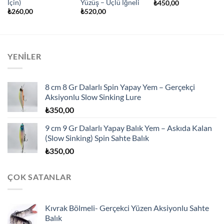
İçin)
Yüzüş – Üçlü İğneli
₺
450,00
₺
260,00
₺
520,00
YENILER
8 cm 8 Gr Dalarlı Spin Yapay Yem – Gerçekçi
Aksiyonlu Slow Sinking Lure
₺
350,00
9 cm 9 Gr Dalarlı Yapay Balık Yem – Askıda Kalan
(Slow Sinking) Spin Sahte Balık
₺
350,00
ÇOK SATANLAR
Kıvrak Bölmeli- Gerçekci Yüzen Aksiyonlu Sahte
Balık