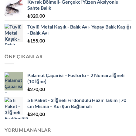
Kıvrak Bölmeli- Gerçekci Yüzen Aksiyonlu
Sahte Balık
₺
320,00
Tüylü Metal Kaşık - Balık Avı- Yapay Balık Kaşığı
- Balık Avı
₺
155,00
ÖNE ÇIKANLAR
Palamut Çaparisi – Fosforlu – 2 Numara İğneli
(10 İğne)
₺
270,00
5 li Paket - 3 İğneli Fırdöndülü Hazır Takım | 70
cm Misina – Kurşun Bağlamalı
₺
340,00
YORUMLANANLAR