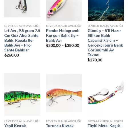
LEVREK BALIK AVCILIĞI
LEVREK BALIK AVCILIĞI
LEVREK BALIK AVCILIĞI
Lrf Avı , 9.5 gram 7.5
Pembe Hologramlı
Gümüş – 5’li Hazır
Cm Göz Alıcı Sahte
Kurşun Balık Jig –
Silikon Balık
Balık, Rapala Ile
Balık Avı
Çaparisi 7.5 cm –
Balık Avı – Pro
Gerçekçi Sürü Balık
Fiyat
₺
200,00
–
₺
380,00
aralığı:
Sahte Balıklar
Görünümlü Av
₺200,00
Takımı
₺
260,00
-
₺380,00
₺
270,00
LEVREK BALIK AVCILIĞI
LEVREK BALIK AVCILIĞI
METAL&KURŞUN JIGLER
Yeşil Kıvrak
Turuncu Kıvrak
Tüylü Metal Kaşık –