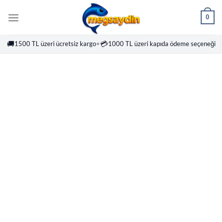
İçeriğe
0
atla
🚚
💳
1500 TL üzeri ücretsiz kargo
•
1000 TL üzeri kapıda ödeme seçeneği