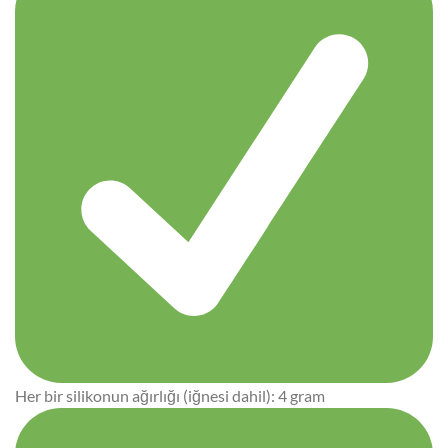
Her bir silikonun ağırlığı (iğnesi dahil): 4 gram