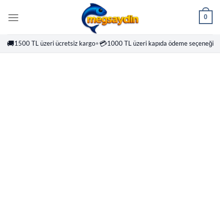
İçeriğe
0
atla
🚚
💳
1500 TL üzeri ücretsiz kargo
•
1000 TL üzeri kapıda ödeme seçeneği