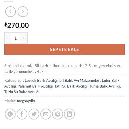
270,00
₺
Kırmızı - 5'li Hazır Silikon Balık Çaparisi 7.5 cm – Gerçekçi Sürü Bal
SEPETE EKLE
Stok kodu:
kirmizi-5li-hazir-silikon-balik-caparisi-7-5-cm-gercekci-suru-
balik-gorunumlu-av-takimi
Kategoriler:
Levrek Balık Avcılığı
,
Lrf Balık Avı Malzemeleri
,
Lüfer Balık
Avcılığı
,
Palamut Balık Avcılığı
,
Tatlı Su Balık Avcılığı
,
Turna Balık Avcılığı
,
Tuzlu Su Balık Avcılığı
Marka:
megsaydin