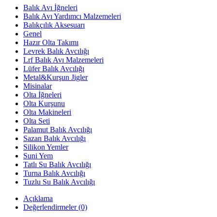
Balık Avı İğneleri
Balık Avı Yardımcı Malzemeleri
Balıkçılık Aksesuarı
Genel
Hazır Olta Takımı
Levrek Balık Avcılığı
Lrf Balık Avı Malzemeleri
Lüfer Balık Avcılığı
Metal&Kurşun Jigler
Misinalar
Olta İğneleri
Olta Kurşunu
Olta Makineleri
Olta Seti
Palamut Balık Avcılığı
Sazan Balık Avcılığı
Silikon Yemler
Suni Yem
Tatlı Su Balık Avcılığı
Turna Balık Avcılığı
Tuzlu Su Balık Avcılığı
Açıklama
Değerlendirmeler (0)