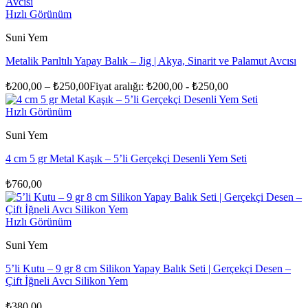
Hızlı Görünüm
Suni Yem
Metalik Parıltılı Yapay Balık – Jig | Akya, Sinarit ve Palamut Avcısı
₺
200,00
–
₺
250,00
Fiyat aralığı: ₺200,00 - ₺250,00
Hızlı Görünüm
Suni Yem
4 cm 5 gr Metal Kaşık – 5’li Gerçekçi Desenli Yem Seti
₺
760,00
Hızlı Görünüm
Suni Yem
5’li Kutu – 9 gr 8 cm Silikon Yapay Balık Seti | Gerçekçi Desen –
Çift İğneli Avcı Silikon Yem
₺
380,00