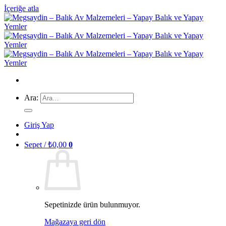
İçeriğe atla
Ara:
Giriş Yap
Sepet /
₺
0,00
0
Sepetinizde ürün bulunmuyor.
Mağazaya geri dön