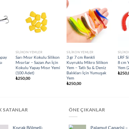
SILIKON YEMLER
SILIKON YEMLER
SILIK
apay
Sarı Mısır Kokulu Silikon
3 gr 7 cm Renkli
LRF Si
sı
Mısırlar – Sazan Avı İçin
Kuyruklu Mikro Silikon
8 cm 
Kokulu Yapay Mısır Yemi
Yem – Tatlı Su & Deniz
Yem (
(100 Adet)
Balıkları İçin Yumuşak
₺
250,
Yem
₺
250,00
₺
250,00
K SATANLAR
ÖNE ÇIKANLAR
Kıvrak Bölmeli-
Palamut Çaparisi –