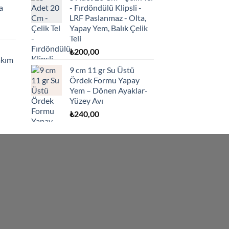
a
- Fırdöndülü Klipsli -
LRF Paslanmaz - Olta,
Yapay Yem, Balık Çelik
Teli
₺
200,00
akım
9 cm 11 gr Su Üstü
Ördek Formu Yapay
Yem – Dönen Ayaklar-
Yüzey Avı
₺
240,00