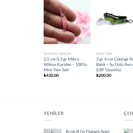
SILIKON YEMLER
SUNI YEM
2.5 cm 0.3 gr Mikro
3 gr 4 cm Çekirge Y
Silikon Karides – 100’lü
Balık – Su Üstü Avcı
Mini Yem Seti
(LRF Uyumlu)
₺
430,00
₺
200,00
YENILER
ÇO
8 cm 8 Gr Dalarlı Spin