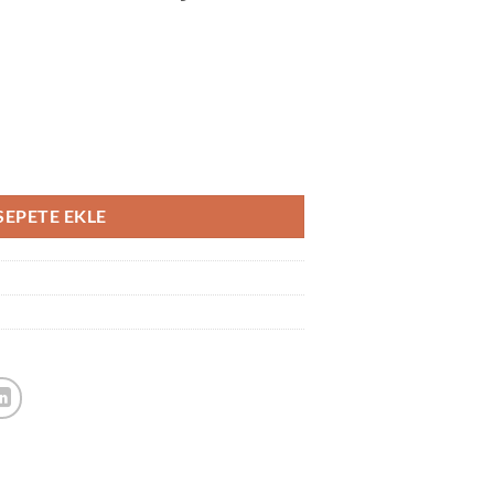
ş Koruyucu Seti adet
SEPETE EKLE