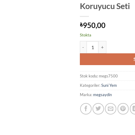
Koruyucu Seti
950,00
₺
Stokta
LRF Yapay Balık Seti ve Kamı
Stok kodu:
megs7500
Kategoriler:
Suni Yem
Marka:
megsaydin