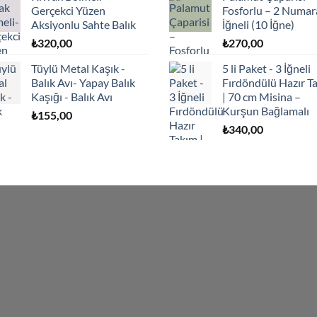
Gerçekci Yüzen
Fosforlu – 2 Numar
Aksiyonlu Sahte Balık
İğneli (10 İğne)
₺
320,00
₺
270,00
Tüylü Metal Kaşık -
5 li Paket - 3 İğneli
Balık Avı- Yapay Balık
Fırdöndülü Hazır T
Kaşığı - Balık Avı
| 70 cm Misina –
Kurşun Bağlamalı
₺
155,00
₺
340,00