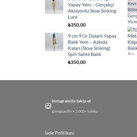
Yapay Yem – Gerçekçi
Aksiyonlu Slow Sinking
Lure
₺
350,00
9 cm 9 Gr Dalarlı Yapay
Balık Yem – Askıda
Kalan (Slow Sinking)
Spin Sahte Balık
₺
350,00
Instagram’da takip et
@megsaydin • 3.000+ balıkçı
İade Politikası