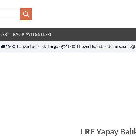
LERI
BALIK AVI İĞNELERI
🚚
1500 TL üzeri ücretsiz kargo
•
💳
1000 TL üzeri kapıda ödeme seçeneği
LRF Yapay Balı