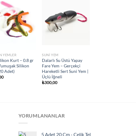
ON YEMLER
SUNI YEM
likon Kurt – 0.8 gr
Dalarlı Su Üstü Yapay
Yumuşak Silikon
Fare Yem – Gerçekçi
20 Adet)
Hareketli Sert Suni Yem |
Üçlü İğneli
00
₺
300,00
YORUMLANANLAR
5 Adet 20 Cm - Çelik Tel