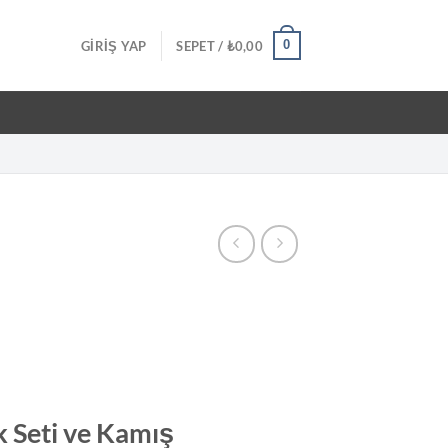
0
GIRIŞ YAP
SEPET /
₺
0,00
k Seti ve Kamış